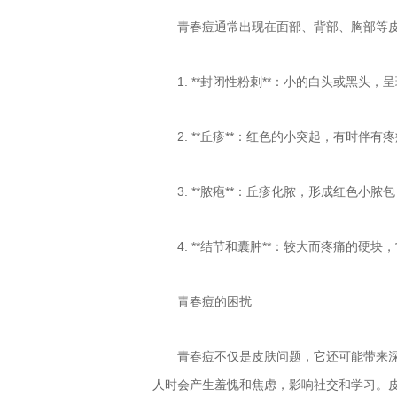
青春痘通常出现在面部、背部、胸部等
1. **封闭性粉刺**：小的白头或黑头
2. **丘疹**：红色的小突起，有时伴有
3. **脓疱**：丘疹化脓，形成红色小
4. **结节和囊肿**：较大而疼痛的硬
青春痘的困扰
青春痘不仅是皮肤问题，它还可能带来
人时会产生羞愧和焦虑，影响社交和学习。