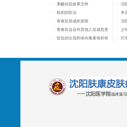
·
果酸祛痘效果怎样
·
沈
·
粉刺的防治
·
本
·
青春痘形成的原因
·
沈
·
青春痘会会对其他人造成危害
·
少
·
痘痘的出现和体内毒素堆积有
·
灯