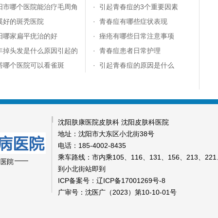
阳市哪个医院能治疗毛周角
·
引起青春痘的3个重要因素
溪好的斑秃医院
·
青春痘有哪些症状表现
阳哪家扁平疣治的好
·
痤疮有哪些日常注意事项
年掉头发是什么原因引起的
·
青春痘患者日常护理
塔哪个医院可以看雀斑
·
引起青春痘的原因是什么
沈阳肤康医院皮肤科 沈阳皮肤科医院
地址：沈阳市大东区小北街38号
电话：185-4002-8435
乘车路线：市内乘105、116、131、156、213、221、
到小北街站即到
ICP备案号：辽ICP备17001269号-8
广审号：沈医广（2023）第10-10-01号