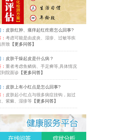
问：
皮肤红肿、瘙痒起红疙瘩怎么回事?
答：
考虑可能是由皮炎、湿疹、过敏等疾
病所致
【更多问答】
问：
皮肤干燥起皮是什么病？
答：
重者考虑鱼鳞病、手足癣等,具体情况
需到院面诊
【更多问答】
问：
皮肤上有小红点是怎么回事?
答：
皮肤起小红点与很多病症挂钩，如过
敏、紫癜、湿疹等
【更多问答】