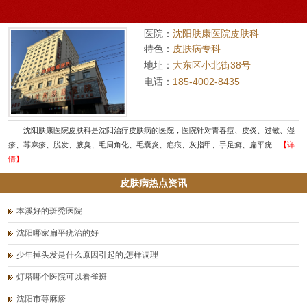
医院：
沈阳肤康医院皮肤科
特色：
皮肤病专科
地址：
大东区小北街38号
电话：
185-4002-8435
沈阳肤康医院皮肤科是沈阳治疗皮肤病的医院，医院针对青春痘、皮炎、过敏、湿
疹、荨麻疹、脱发、腋臭、毛周角化、毛囊炎、疤痕、灰指甲、手足癣、扁平疣…
【详
情】
皮肤病热点资讯
本溪好的斑秃医院
沈阳哪家扁平疣治的好
少年掉头发是什么原因引起的,怎样调理
灯塔哪个医院可以看雀斑
沈阳市荨麻疹