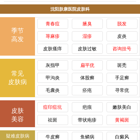
沈阳肤康医院皮肤科
青春痘
腋臭
脱发
季节
荨麻疹
湿疹
皮炎
高发
皮肤瘙痒
皮肤过敏
咨询挂号
灰指甲
扁平疣
斑秃
常见
甲沟炎
体股癣
手足癣
皮肤病
毛囊炎
疥疮
寻常疣
痘印痘坑
疤痕
嫩肤美白
皮肤
美容
祛斑
带状疱疹
黄褐斑
疑难皮肤病
牛皮癣
鱼鳞病
白癜风