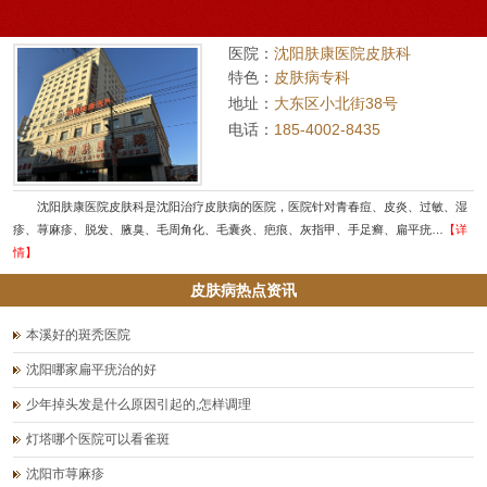
医院：
沈阳肤康医院皮肤科
特色：
皮肤病专科
地址：
大东区小北街38号
电话：
185-4002-8435
沈阳肤康医院皮肤科是沈阳治疗皮肤病的医院，医院针对青春痘、皮炎、过敏、湿
疹、荨麻疹、脱发、腋臭、毛周角化、毛囊炎、疤痕、灰指甲、手足癣、扁平疣…
【详
情】
皮肤病热点资讯
本溪好的斑秃医院
沈阳哪家扁平疣治的好
少年掉头发是什么原因引起的,怎样调理
灯塔哪个医院可以看雀斑
沈阳市荨麻疹