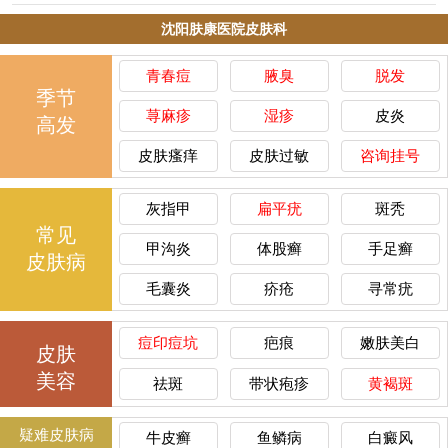
沈阳肤康医院皮肤科
青春痘
腋臭
脱发
季节
荨麻疹
湿疹
皮炎
高发
皮肤瘙痒
皮肤过敏
咨询挂号
灰指甲
扁平疣
斑秃
常见
甲沟炎
体股癣
手足癣
皮肤病
毛囊炎
疥疮
寻常疣
痘印痘坑
疤痕
嫩肤美白
皮肤
美容
祛斑
带状疱疹
黄褐斑
疑难皮肤病
牛皮癣
鱼鳞病
白癜风