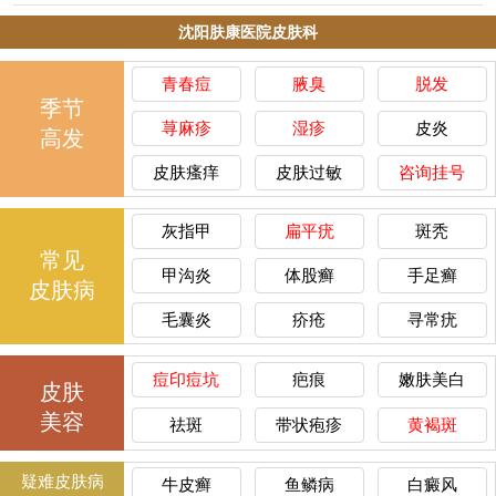
沈阳肤康医院皮肤科
青春痘
腋臭
脱发
季节
荨麻疹
湿疹
皮炎
高发
皮肤瘙痒
皮肤过敏
咨询挂号
灰指甲
扁平疣
斑秃
常见
甲沟炎
体股癣
手足癣
皮肤病
毛囊炎
疥疮
寻常疣
痘印痘坑
疤痕
嫩肤美白
皮肤
美容
祛斑
带状疱疹
黄褐斑
疑难皮肤病
牛皮癣
鱼鳞病
白癜风