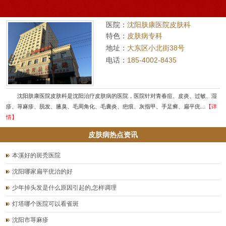
医院：
沈阳肤康医院皮肤科
特色：
皮肤病专科
地址：
大东区小北街38号
电话：
185-4002-8435
沈阳肤康医院皮肤科是沈阳治疗皮肤病的医院，医院针对青春痘、皮炎、过敏、湿
疹、荨麻疹、脱发、腋臭、毛周角化、毛囊炎、疤痕、灰指甲、手足癣、扁平疣…
【详
情】
皮肤病热点资讯
本溪好的斑秃医院
沈阳哪家扁平疣治的好
少年掉头发是什么原因引起的,怎样调理
灯塔哪个医院可以看雀斑
沈阳市荨麻疹