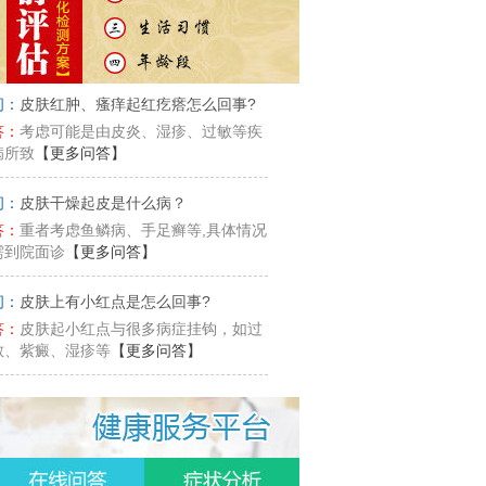
问：
皮肤红肿、瘙痒起红疙瘩怎么回事?
答：
考虑可能是由皮炎、湿疹、过敏等疾
病所致
【更多问答】
问：
皮肤干燥起皮是什么病？
答：
重者考虑鱼鳞病、手足癣等,具体情况
需到院面诊
【更多问答】
问：
皮肤上有小红点是怎么回事?
答：
皮肤起小红点与很多病症挂钩，如过
敏、紫癜、湿疹等
【更多问答】