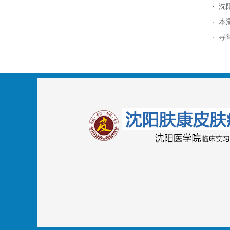
·
沈
·
本
·
寻