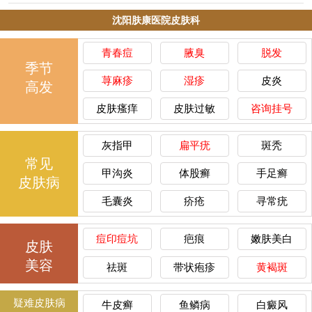
沈阳肤康医院皮肤科
青春痘
腋臭
脱发
季节
荨麻疹
湿疹
皮炎
高发
皮肤瘙痒
皮肤过敏
咨询挂号
灰指甲
扁平疣
斑秃
常见
甲沟炎
体股癣
手足癣
皮肤病
毛囊炎
疥疮
寻常疣
痘印痘坑
疤痕
嫩肤美白
皮肤
美容
祛斑
带状疱疹
黄褐斑
疑难皮肤病
牛皮癣
鱼鳞病
白癜风