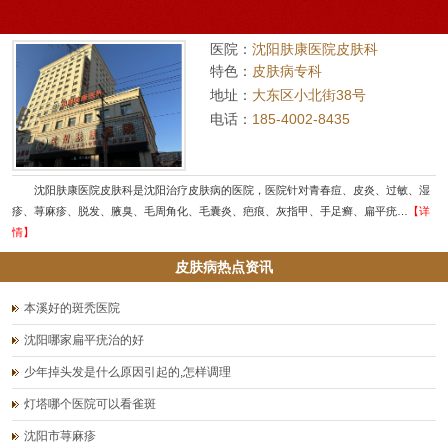
医院：
沈阳肤康医院皮肤科
特色：
皮肤病专科
地址：
大东区小北街38号
电话：
185-4002-8435
沈阳肤康医院皮肤科是沈阳治疗皮肤病的医院，医院针对青春痘、皮炎、过敏、湿
疹、荨麻疹、脱发、腋臭、毛周角化、毛囊炎、疤痕、灰指甲、手足癣、扁平疣…
【详
情】
皮肤病热点资讯
本溪好的斑秃医院
沈阳哪家扁平疣治的好
少年掉头发是什么原因引起的,怎样调理
灯塔哪个医院可以看雀斑
沈阳市荨麻疹