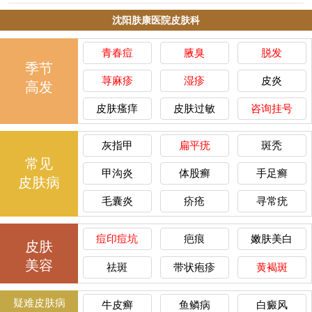
沈阳肤康医院皮肤科
青春痘
腋臭
脱发
季节
荨麻疹
湿疹
皮炎
高发
皮肤瘙痒
皮肤过敏
咨询挂号
灰指甲
扁平疣
斑秃
常见
甲沟炎
体股癣
手足癣
皮肤病
毛囊炎
疥疮
寻常疣
痘印痘坑
疤痕
嫩肤美白
皮肤
美容
祛斑
带状疱疹
黄褐斑
疑难皮肤病
牛皮癣
鱼鳞病
白癜风