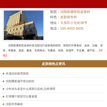
医院：
沈阳肤康医院皮肤科
特色：
皮肤病专科
地址：
大东区小北街38号
电话：
185-4002-8435
沈阳肤康医院皮肤科是沈阳治疗皮肤病的医院，医院针对青春痘、皮炎、过敏、湿
疹、荨麻疹、脱发、腋臭、毛周角化、毛囊炎、疤痕、灰指甲、手足癣、扁平疣…
【详
情】
皮肤病热点资讯
本溪好的斑秃医院
沈阳哪家扁平疣治的好
少年掉头发是什么原因引起的,怎样调理
灯塔哪个医院可以看雀斑
沈阳市荨麻疹