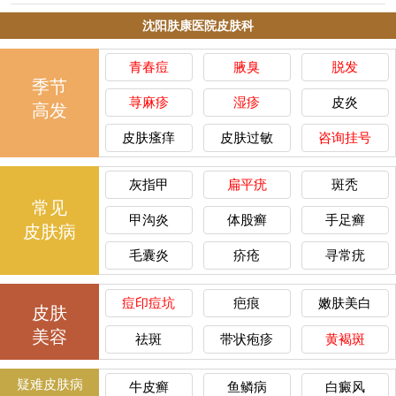
沈阳肤康医院皮肤科
青春痘
腋臭
脱发
季节
荨麻疹
湿疹
皮炎
高发
皮肤瘙痒
皮肤过敏
咨询挂号
灰指甲
扁平疣
斑秃
常见
甲沟炎
体股癣
手足癣
皮肤病
毛囊炎
疥疮
寻常疣
痘印痘坑
疤痕
嫩肤美白
皮肤
美容
祛斑
带状疱疹
黄褐斑
疑难皮肤病
牛皮癣
鱼鳞病
白癜风