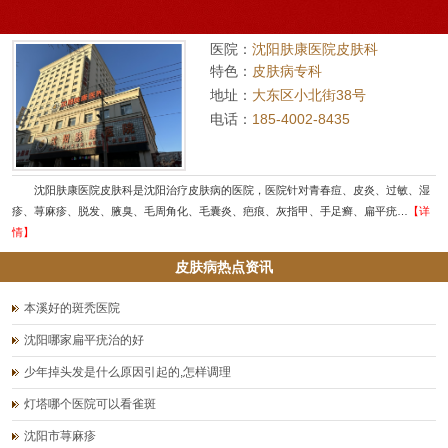
医院：
沈阳肤康医院皮肤科
特色：
皮肤病专科
地址：
大东区小北街38号
电话：
185-4002-8435
沈阳肤康医院皮肤科是沈阳治疗皮肤病的医院，医院针对青春痘、皮炎、过敏、湿
疹、荨麻疹、脱发、腋臭、毛周角化、毛囊炎、疤痕、灰指甲、手足癣、扁平疣…
【详
情】
皮肤病热点资讯
本溪好的斑秃医院
沈阳哪家扁平疣治的好
少年掉头发是什么原因引起的,怎样调理
灯塔哪个医院可以看雀斑
沈阳市荨麻疹