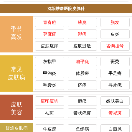
沈阳肤康医院皮肤科
青春痘
腋臭
脱发
季节
荨麻疹
湿疹
皮炎
高发
皮肤瘙痒
皮肤过敏
咨询挂号
灰指甲
扁平疣
斑秃
常见
甲沟炎
体股癣
手足癣
皮肤病
毛囊炎
疥疮
寻常疣
痘印痘坑
疤痕
嫩肤美白
皮肤
美容
祛斑
带状疱疹
黄褐斑
疑难皮肤病
牛皮癣
鱼鳞病
白癜风