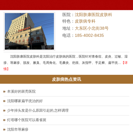
医院：
沈阳肤康医院皮肤科
特色：
皮肤病专科
地址：
大东区小北街38号
电话：
185-4002-8435
沈阳肤康医院皮肤科是沈阳治疗皮肤病的医院，医院针对青春痘、皮炎、过敏、湿
疹、荨麻疹、脱发、腋臭、毛周角化、毛囊炎、疤痕、灰指甲、手足癣、扁平疣…
【详
情】
皮肤病热点资讯
本溪好的斑秃医院
沈阳哪家扁平疣治的好
少年掉头发是什么原因引起的,怎样调理
灯塔哪个医院可以看雀斑
沈阳市荨麻疹