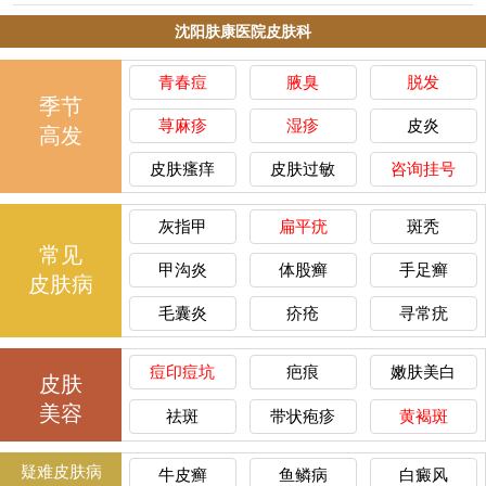
沈阳肤康医院皮肤科
青春痘
腋臭
脱发
季节
荨麻疹
湿疹
皮炎
高发
皮肤瘙痒
皮肤过敏
咨询挂号
灰指甲
扁平疣
斑秃
常见
甲沟炎
体股癣
手足癣
皮肤病
毛囊炎
疥疮
寻常疣
痘印痘坑
疤痕
嫩肤美白
皮肤
美容
祛斑
带状疱疹
黄褐斑
疑难皮肤病
牛皮癣
鱼鳞病
白癜风