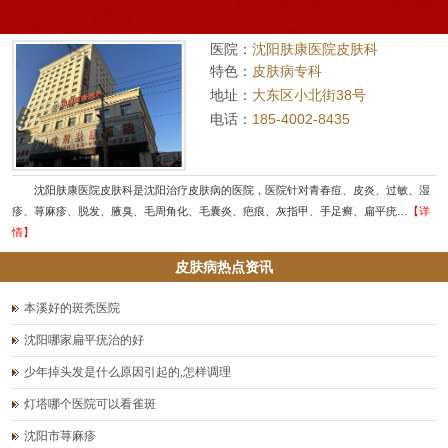
医院：
沈阳肤康医院皮肤科
特色：
皮肤病专科
地址：
大东区小北街38号
电话：
185-4002-8435
沈阳肤康医院皮肤科是沈阳治疗皮肤病的医院，医院针对青春痘、皮炎、过敏、湿
疹、荨麻疹、脱发、腋臭、毛周角化、毛囊炎、疤痕、灰指甲、手足癣、扁平疣…
【详
情】
皮肤病热点资讯
本溪好的斑秃医院
沈阳哪家扁平疣治的好
少年掉头发是什么原因引起的,怎样调理
灯塔哪个医院可以看雀斑
沈阳市荨麻疹