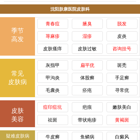
沈阳肤康医院皮肤科
青春痘
腋臭
脱发
季节
荨麻疹
湿疹
皮炎
高发
皮肤瘙痒
皮肤过敏
咨询挂号
灰指甲
扁平疣
斑秃
常见
甲沟炎
体股癣
手足癣
皮肤病
毛囊炎
疥疮
寻常疣
痘印痘坑
疤痕
嫩肤美白
皮肤
美容
祛斑
带状疱疹
黄褐斑
疑难皮肤病
牛皮癣
鱼鳞病
白癜风