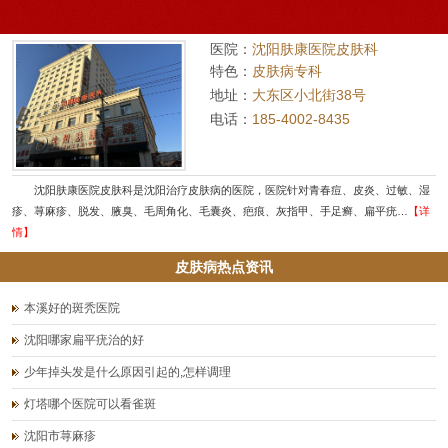
医院：
沈阳肤康医院皮肤科
特色：
皮肤病专科
地址：
大东区小北街38号
电话：
185-4002-8435
沈阳肤康医院皮肤科是沈阳治疗皮肤病的医院，医院针对青春痘、皮炎、过敏、湿
疹、荨麻疹、脱发、腋臭、毛周角化、毛囊炎、疤痕、灰指甲、手足癣、扁平疣…
【详
情】
皮肤病热点资讯
本溪好的斑秃医院
沈阳哪家扁平疣治的好
少年掉头发是什么原因引起的,怎样调理
灯塔哪个医院可以看雀斑
沈阳市荨麻疹