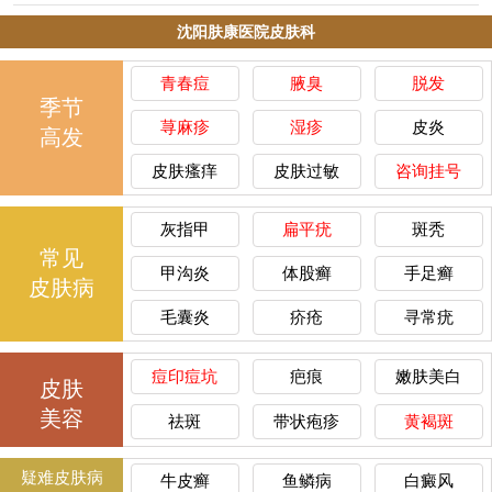
沈阳肤康医院皮肤科
青春痘
腋臭
脱发
季节
荨麻疹
湿疹
皮炎
高发
皮肤瘙痒
皮肤过敏
咨询挂号
灰指甲
扁平疣
斑秃
常见
甲沟炎
体股癣
手足癣
皮肤病
毛囊炎
疥疮
寻常疣
痘印痘坑
疤痕
嫩肤美白
皮肤
美容
祛斑
带状疱疹
黄褐斑
疑难皮肤病
牛皮癣
鱼鳞病
白癜风