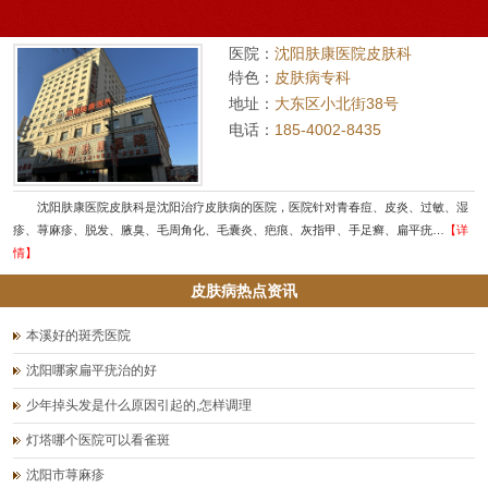
医院：
沈阳肤康医院皮肤科
特色：
皮肤病专科
地址：
大东区小北街38号
电话：
185-4002-8435
沈阳肤康医院皮肤科是沈阳治疗皮肤病的医院，医院针对青春痘、皮炎、过敏、湿
疹、荨麻疹、脱发、腋臭、毛周角化、毛囊炎、疤痕、灰指甲、手足癣、扁平疣…
【详
情】
皮肤病热点资讯
本溪好的斑秃医院
沈阳哪家扁平疣治的好
少年掉头发是什么原因引起的,怎样调理
灯塔哪个医院可以看雀斑
沈阳市荨麻疹