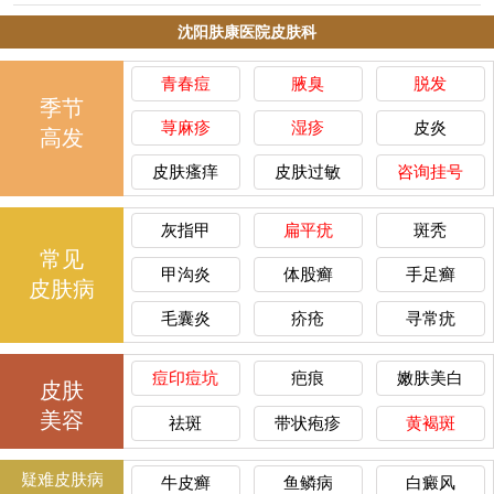
沈阳肤康医院皮肤科
青春痘
腋臭
脱发
季节
荨麻疹
湿疹
皮炎
高发
皮肤瘙痒
皮肤过敏
咨询挂号
灰指甲
扁平疣
斑秃
常见
甲沟炎
体股癣
手足癣
皮肤病
毛囊炎
疥疮
寻常疣
痘印痘坑
疤痕
嫩肤美白
皮肤
美容
祛斑
带状疱疹
黄褐斑
疑难皮肤病
牛皮癣
鱼鳞病
白癜风