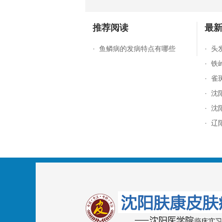
推荐阅读
最
·
鱼鳞病的发病特点有哪些
·
头
·
铁
·
雀
·
沈
·
沈
·
辽