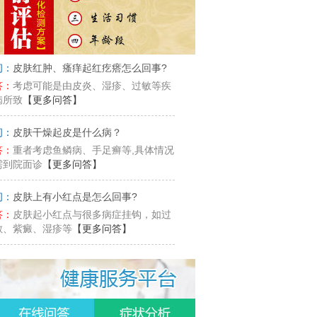
问：
皮肤红肿、瘙痒起红疙瘩怎么回事?
答：
考虑可能是由皮炎、湿疹、过敏等疾
病所致
【更多问答】
问：
皮肤干燥起皮是什么病？
答：
重者考虑鱼鳞病、手足癣等,具体情况
需到院面诊
【更多问答】
问：
皮肤上有小红点是怎么回事?
答：
皮肤起小红点与很多病症挂钩，如过
敏、紫癜、湿疹等
【更多问答】