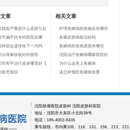
新文章
相关文章
发脱发严重是什么原因引起
·
护理鱼鳞病的措施会有哪些
岭市扁平疣专科医院在哪
·
鱼鳞皮肤病能治好吗
斑样痣会遗传给下一代吗
·
鱼鳞病的发病原因有哪些
阳治荨麻疹较好的医院
·
沈阳治疗鱼鳞病哪家医院好
阳市和平治疗皮炎哪里好【
·
为什么会患上鱼鳞病
阳斑秃医院
·
该怎样预防鱼鳞病加重
沈阳肤康医院皮肤科 沈阳皮肤科医院
地址：沈阳市大东区小北街38号
电话：185-4002-8435
乘车路线：市内乘105、116、131、156、213、221、