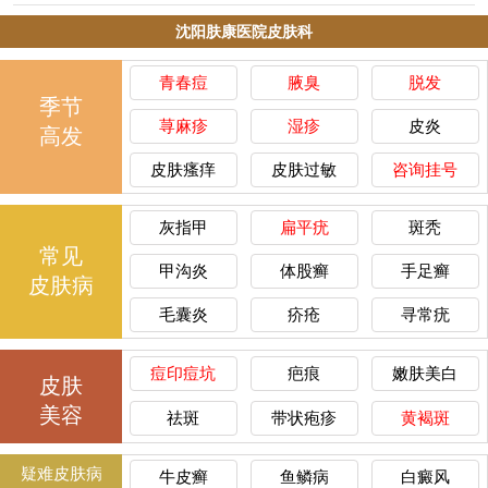
沈阳肤康医院皮肤科
青春痘
腋臭
脱发
季节
荨麻疹
湿疹
皮炎
高发
皮肤瘙痒
皮肤过敏
咨询挂号
灰指甲
扁平疣
斑秃
常见
甲沟炎
体股癣
手足癣
皮肤病
毛囊炎
疥疮
寻常疣
痘印痘坑
疤痕
嫩肤美白
皮肤
美容
祛斑
带状疱疹
黄褐斑
疑难皮肤病
牛皮癣
鱼鳞病
白癜风