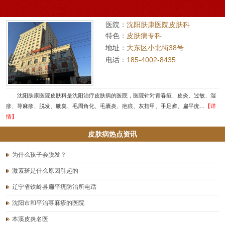
医院：
沈阳肤康医院皮肤科
特色：
皮肤病专科
地址：
大东区小北街38号
电话：
185-4002-8435
沈阳肤康医院皮肤科是沈阳治疗皮肤病的医院，医院针对青春痘、皮炎、过敏、湿
疹、荨麻疹、脱发、腋臭、毛周角化、毛囊炎、疤痕、灰指甲、手足癣、扁平疣…
【详
情】
皮肤病热点资讯
为什么孩子会脱发？
激素斑是什么原因引起的
辽宁省铁岭县扁平疣防治所电话
沈阳市和平治荨麻疹的医院
本溪皮炎名医