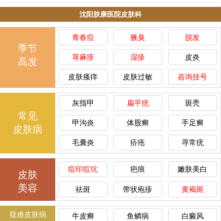
沈阳肤康医院皮肤科
青春痘
腋臭
脱发
季节
荨麻疹
湿疹
皮炎
高发
皮肤瘙痒
皮肤过敏
咨询挂号
灰指甲
扁平疣
斑秃
常见
甲沟炎
体股癣
手足癣
皮肤病
毛囊炎
疥疮
寻常疣
痘印痘坑
疤痕
嫩肤美白
皮肤
美容
祛斑
带状疱疹
黄褐斑
疑难皮肤病
牛皮癣
鱼鳞病
白癜风