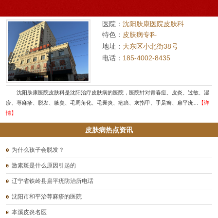
医院：
沈阳肤康医院皮肤科
特色：
皮肤病专科
地址：
大东区小北街38号
电话：
185-4002-8435
沈阳肤康医院皮肤科是沈阳治疗皮肤病的医院，医院针对青春痘、皮炎、过敏、湿
疹、荨麻疹、脱发、腋臭、毛周角化、毛囊炎、疤痕、灰指甲、手足癣、扁平疣…
【详
情】
皮肤病热点资讯
为什么孩子会脱发？
激素斑是什么原因引起的
辽宁省铁岭县扁平疣防治所电话
沈阳市和平治荨麻疹的医院
本溪皮炎名医