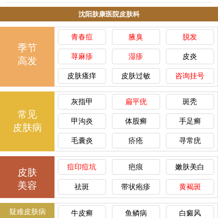
沈阳肤康医院皮肤科
青春痘
腋臭
脱发
季节
荨麻疹
湿疹
皮炎
高发
皮肤瘙痒
皮肤过敏
咨询挂号
灰指甲
扁平疣
斑秃
常见
甲沟炎
体股癣
手足癣
皮肤病
毛囊炎
疥疮
寻常疣
痘印痘坑
疤痕
嫩肤美白
皮肤
美容
祛斑
带状疱疹
黄褐斑
疑难皮肤病
牛皮癣
鱼鳞病
白癜风