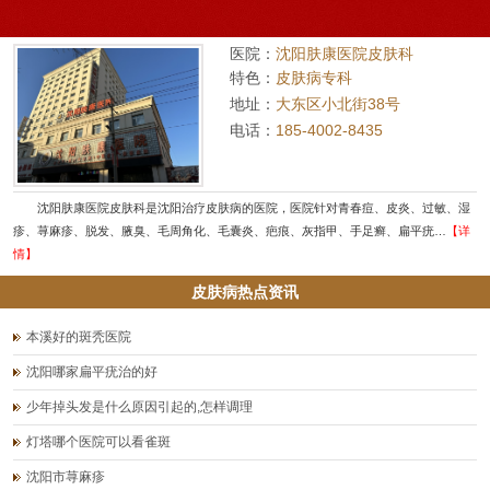
医院：
沈阳肤康医院皮肤科
特色：
皮肤病专科
地址：
大东区小北街38号
电话：
185-4002-8435
沈阳肤康医院皮肤科是沈阳治疗皮肤病的医院，医院针对青春痘、皮炎、过敏、湿
疹、荨麻疹、脱发、腋臭、毛周角化、毛囊炎、疤痕、灰指甲、手足癣、扁平疣…
【详
情】
皮肤病热点资讯
本溪好的斑秃医院
沈阳哪家扁平疣治的好
少年掉头发是什么原因引起的,怎样调理
灯塔哪个医院可以看雀斑
沈阳市荨麻疹