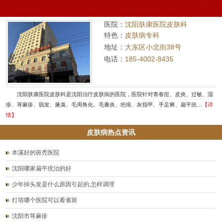
医院：
沈阳肤康医院皮肤科
特色：
皮肤病专科
地址：
大东区小北街38号
电话：
185-4002-8435
沈阳肤康医院皮肤科是沈阳治疗皮肤病的医院，医院针对青春痘、皮炎、过敏、湿
疹、荨麻疹、脱发、腋臭、毛周角化、毛囊炎、疤痕、灰指甲、手足癣、扁平疣…
【详
情】
皮肤病热点资讯
本溪好的斑秃医院
沈阳哪家扁平疣治的好
少年掉头发是什么原因引起的,怎样调理
灯塔哪个医院可以看雀斑
沈阳市荨麻疹