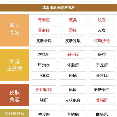
沈阳肤康医院皮肤科
青春痘
腋臭
脱发
季节
荨麻疹
湿疹
皮炎
高发
皮肤瘙痒
皮肤过敏
咨询挂号
灰指甲
扁平疣
斑秃
常见
甲沟炎
体股癣
手足癣
皮肤病
毛囊炎
疥疮
寻常疣
痘印痘坑
疤痕
嫩肤美白
皮肤
美容
祛斑
带状疱疹
黄褐斑
疑难皮肤病
牛皮癣
鱼鳞病
白癜风