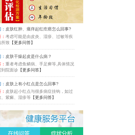
问：
皮肤红肿、瘙痒起红疙瘩怎么回事?
答：
考虑可能是由皮炎、湿疹、过敏等疾
病所致
【更多问答】
问：
皮肤干燥起皮是什么病？
答：
重者考虑鱼鳞病、手足癣等,具体情况
需到院面诊
【更多问答】
问：
皮肤上有小红点是怎么回事?
答：
皮肤起小红点与很多病症挂钩，如过
敏、紫癜、湿疹等
【更多问答】