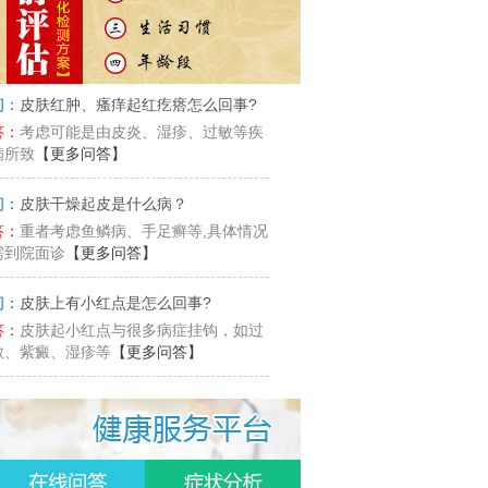
问：
皮肤红肿、瘙痒起红疙瘩怎么回事?
答：
考虑可能是由皮炎、湿疹、过敏等疾
病所致
【更多问答】
问：
皮肤干燥起皮是什么病？
答：
重者考虑鱼鳞病、手足癣等,具体情况
需到院面诊
【更多问答】
问：
皮肤上有小红点是怎么回事?
答：
皮肤起小红点与很多病症挂钩，如过
敏、紫癜、湿疹等
【更多问答】