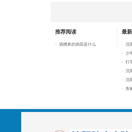
推荐阅读
最
·
酒糟鼻的病因是什么
·
沈
·
少
·
灯
·
沈
·
沈
·
鱼