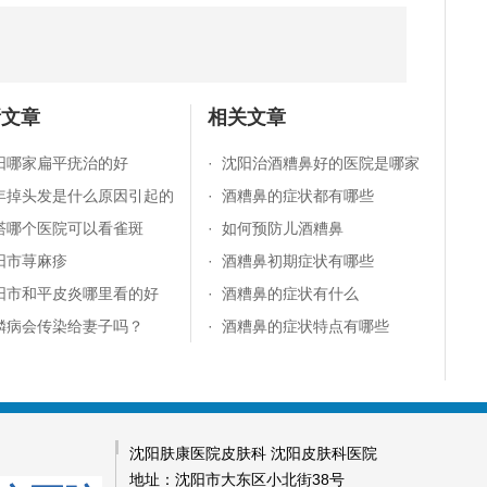
新文章
相关文章
阳哪家扁平疣治的好
·
沈阳治酒糟鼻好的医院是哪家
年掉头发是什么原因引起的
·
酒糟鼻的症状都有哪些
塔哪个医院可以看雀斑
·
如何预防儿酒糟鼻
阳市荨麻疹
·
酒糟鼻初期症状有哪些
阳市和平皮炎哪里看的好
·
酒糟鼻的症状有什么
鳞病会传染给妻子吗？
·
酒糟鼻的症状特点有哪些
沈阳肤康医院皮肤科 沈阳皮肤科医院
地址：沈阳市大东区小北街38号