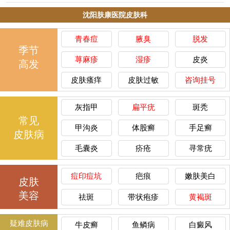
沈阳肤康医院皮肤科
青春痘
腋臭
脱发
季节
荨麻疹
湿疹
皮炎
高发
皮肤瘙痒
皮肤过敏
咨询挂号
灰指甲
扁平疣
斑秃
常见
甲沟炎
体股癣
手足癣
皮肤病
毛囊炎
疥疮
寻常疣
痘印痘坑
疤痕
嫩肤美白
皮肤
美容
祛斑
带状疱疹
黄褐斑
疑难皮肤病
牛皮癣
鱼鳞病
白癜风