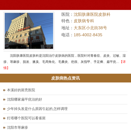
医院：
沈阳肤康医院皮肤科
特色：
皮肤病专科
地址：
大东区小北街38号
电话：
185-4002-8435
沈阳肤康医院皮肤科是沈阳治疗皮肤病的医院，医院针对青春痘、皮炎、过敏、湿
疹、荨麻疹、脱发、腋臭、毛周角化、毛囊炎、疤痕、灰指甲、手足癣、扁平疣…
【详
情】
皮肤病热点资讯
本溪好的斑秃医院
沈阳哪家扁平疣治的好
少年掉头发是什么原因引起的,怎样调理
灯塔哪个医院可以看雀斑
沈阳市荨麻疹